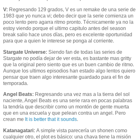
V:
Regresando 129 grados, V es un
remake
de una serie de
1983 que yo nunca vi; debo decir que la serie comienza un
poco lento pero agarra ritmo pronto. Técnicamente ya no la
estoy viendo porque el ultimo capitulo antes del
season
break
salio hace unos días, pero es excelente oportunidad
para que a quien le interese se ponga al corriente.
Stargate
Universe
:
Siendo
fan
de todas las series de
Stargate
no podía dejar de ver esta, es bastante mas
gritty
que la original pero siento que es un buen cambio de ritmo.
Aunque los
ultimos
episodios han estado algo lentos quiero
pensar que traen algo interesante guardado para el fin de
temporada.
Angel
Beats
:
Regresando una vez mas a la tierra del sol
naciente,
Angel
Beats
es una serie rara en pocas palabras
la tendría que describir como un montón de gente muerta
que en una escuela y que pelean contra un
angel
. Pero
crean me
It
is
better
that
it
sounds
.
Katanagatari
:
A simple vista parecería un
shonen
como
cualquier otro, el
plot
es básico: una
chava
tiene la misión