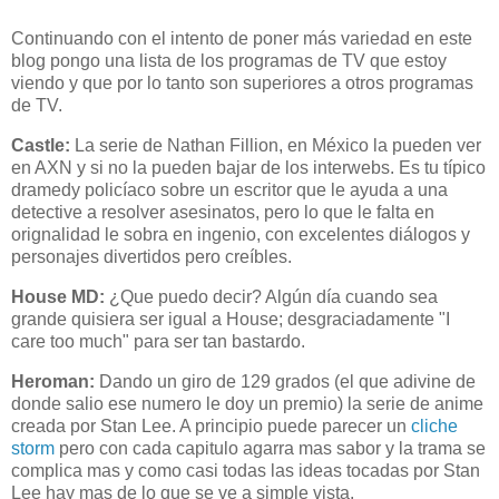
Continuando con el intento de poner más variedad en este
blog pongo una lista de los programas de TV que estoy
viendo y que por lo tanto son superiores a otros programas
de TV.
Castle
:
La serie de
Nathan
Fillion
, en México la pueden ver
en AXN y si no la pueden bajar de los interwebs. Es tu típico
dramedy
policíaco sobre un escritor que le ayuda a una
detective a resolver asesinatos, pero lo que le falta en
orignalidad le sobra en ingenio, con excelentes diálogos y
personajes divertidos pero creíbles.
House
MD
:
¿Que puedo decir? Algún día cuando sea
grande quisiera ser igual a
House
; desgraciadamente "I
care
too
much
" para ser tan bastardo.
Heroman
:
Dando un giro de 129 grados (el que adivine de
donde salio ese numero le doy un premio) la serie de anime
creada por
Stan
Lee. A principio puede parecer un
cliche
storm
pero con cada capitulo agarra mas sabor y la trama se
complica mas y como casi todas las ideas tocadas por
Stan
Lee hay mas de lo que se ve a simple vista.